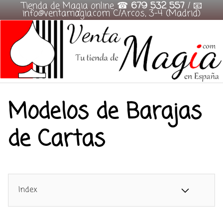
Tienda de Magia online ☎
679 532 557
/ 📧
info@ventamagia.com C/Arcos, 3-4 (Madrid)
Skip
to
content
Modelos de Barajas
de Cartas
Index