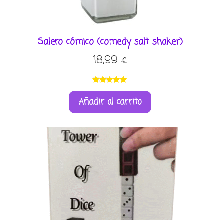
Salero cómico (comedy salt shaker)
18,99
€
Valorado
2
Añadir al carrito
con
5.00
de
5 en base a
valoracione
s de
clientes