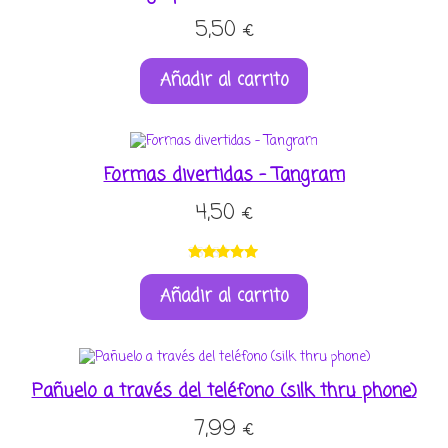
5,50
€
Añadir al carrito
Formas divertidas – Tangram
4,50
€
Valorado
1
Añadir al carrito
con
5.00
de
5 en base a
valoración
de un
cliente
Pañuelo a través del teléfono (silk thru phone)
7,99
€