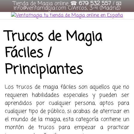
Tienda de Magia online ☎
679 532 557
/ 📧
info@ventamagia.com C/Arcos, 3-4 (Madrid)
Skip
to
content
Trucos de Magia
Fáciles /
Principiantes
Los trucos de magia fáciles son aquellos que no
requieren habilidades especiales y pueden ser
aprendidos por cualquier persona, aptos para
cualquier tipo de público, si acabas de aterrizar en
el mundo de la magia, esta categoría contiene un
montón de trucos para empezar a practicar