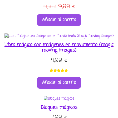
El
El
9,99
€
14,50
€
precio
precio
Añadir al carrito
original
actual
era:
es:
14,50 €.
9,99 €.
Libro mágico con imágenes en movimiento (magic
moving images)
4,99
€
Valorado
1
Añadir al carrito
con
5.00
de
5 en base a
valoración
de un
cliente
Bloques mágicos
7,99
€