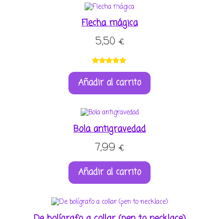
valoració
n de un
Flecha mágica
cliente
5,50
€
Valorado
1
Añadir al carrito
con
5.00
de
5 en base a
valoración
de un
cliente
Bola antigravedad
7,99
€
Añadir al carrito
De bolígrafo a collar (pen to necklace)