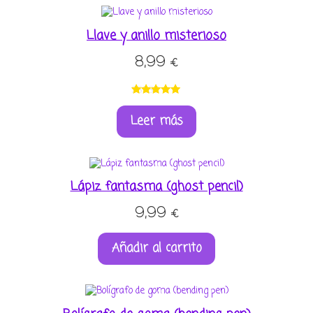
Llave y anillo misterioso
8,99
€
Valorado
1
Leer más
con
5.00
de
5 en base a
valoración
de un
cliente
Lápiz fantasma (ghost pencil)
9,99
€
Añadir al carrito