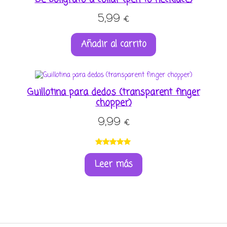
5,99
€
Añadir al carrito
Guillotina para dedos (transparent finger
chopper)
9,99
€
Valorado
1
Leer más
con
5.00
de
5 en base a
valoración
de un
cliente