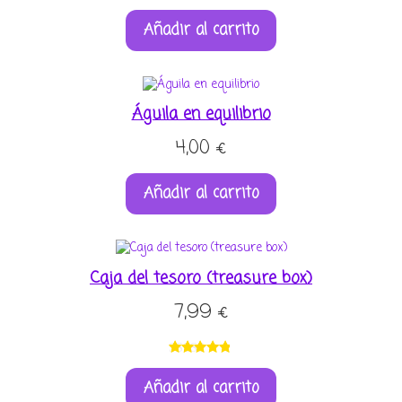
Valorado
1
Añadir al carrito
con
5.00
de
5 en base a
valoración
de un
cliente
Águila en equilibrio
4,00
€
Añadir al carrito
Caja del tesoro (treasure box)
7,99
€
Valorado
4
Añadir al carrito
con
4.75
de