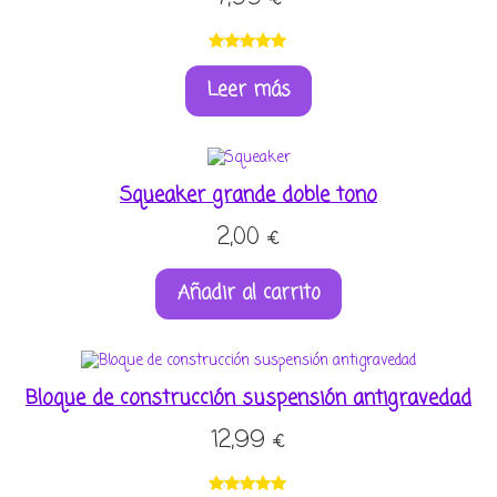
Valorado
2
Leer más
con
5.00
de
5 en base a
valoracione
s de
clientes
Squeaker grande doble tono
2,00
€
Añadir al carrito
Bloque de construcción suspensión antigravedad
12,99
€