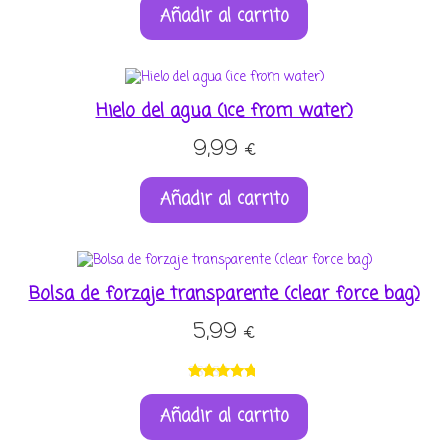
Añadir al carrito
con
5.00
de
5 en base a
valoracione
s de
clientes
Hielo del agua (ice from water)
9,99
€
Añadir al carrito
Bolsa de forzaje transparente (clear force bag)
5,99
€
Valorado
3
Añadir al carrito
con
4.67
de
5 en base