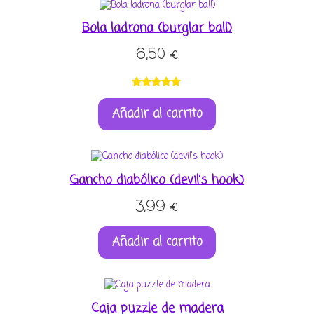
s de
clientes
Bola ladrona (burglar ball)
6,50
€
Valorado
2
Añadir al carrito
con
5.00
de
5 en base a
valoracione
s de
clientes
Gancho diabólico (devil’s hook)
3,99
€
Añadir al carrito
Caja puzzle de madera