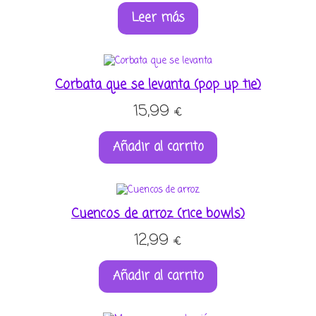
Leer más
con
5.00
de
5 en base a
valoración
de un
cliente
Corbata que se levanta (pop up tie)
15,99
€
Añadir al carrito
Cuencos de arroz (rice bowls)
12,99
€
Añadir al carrito