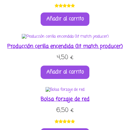
Valorado
1
Añadir al carrito
con
5.00
de
5 en base a
valoración
de un
cliente
Producción cerilla encendida (lit match producer)
4,50
€
Añadir al carrito
Bolsa forzaje de red
6,50
€
Valorado
2