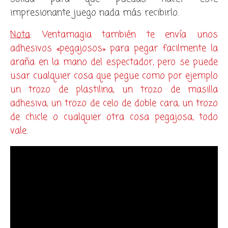
impresionante juego nada más recibirlo.
Nota
: Ventamagia también te envía unos
adhesivos «pegajosos» para pegar facilmente la
araña en la mano del espectador, pero se puede
usar cualquier cosa que pegue como por ejemplo
un trozo de plastilina, un trozo de masilla
adhesiva, un trozo de celo de doble cara, un trozo
de chicle o cualquier otra cosa pegajosa, todo
vale.