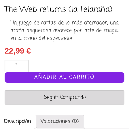
The Web returns (la telaraña)
Un juego de cartas de lo más aterrador, una
araña asquerosa aparece por arte de magia
en la mano del espectador…
22,99
€
The
Web
returns
AÑADIR AL CARRITO
(la
telaraña)
Seguir Comprando
cantidad
Descripción
Valoraciones (0)