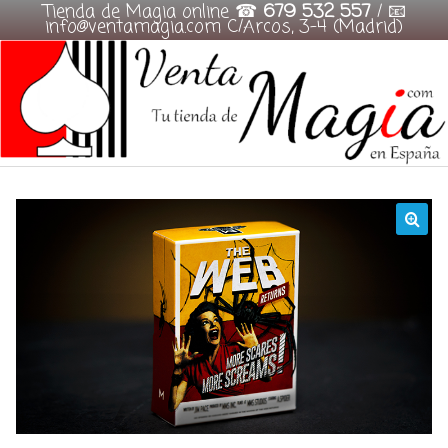
Tienda de Magia online ☎
679 532 557
/ 📧
info@ventamagia.com C/Arcos, 3-4 (Madrid)
Skip
to
content
🔍