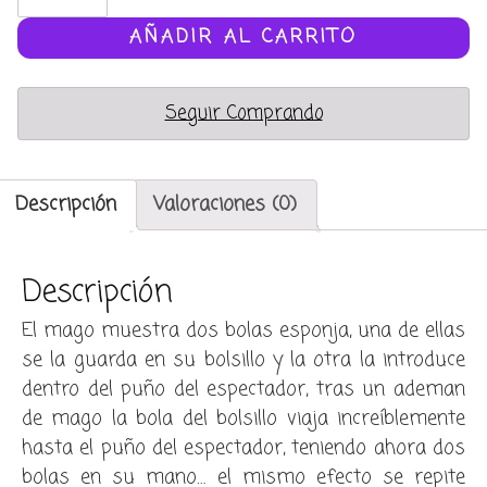
bolas
a
AÑADIR AL CARRITO
cubo
gigante
Seguir Comprando
(balls
to
square
mystery)
Descripción
Valoraciones (0)
cantidad
Descripción
El mago muestra dos bolas esponja, una de ellas
se la guarda en su bolsillo y la otra la introduce
dentro del puño del espectador, tras un ademan
de mago la bola del bolsillo viaja increíblemente
hasta el puño del espectador, teniendo ahora dos
bolas en su mano… el mismo efecto se repite