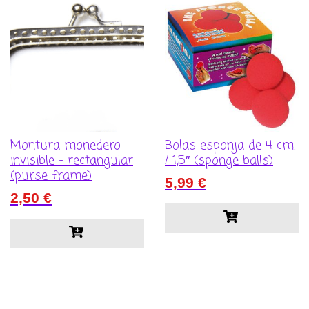
Montura monedero
Bolas esponja de 4 cm.
invisible – rectangular
/ 1,5″ (sponge balls)
(purse frame)
5,99
€
2,50
€