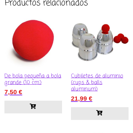
Productos relacionados
De bola pequeña a bola
Cubiletes de aluminio
grande (10 cm.)
(cups & balls
aluminum)
7,50
€
21,99
€