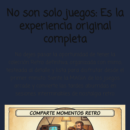
No son solo juegos: Es la
experiencia original
completa
No dejes pasar la oportunidad de tener la
colección Retro definitiva, organizada con mimo,
testeada al detalle y lista para disfrutar desde el
primer minuto. Siente la MAGIA de los juegos
arcade y convierte las tardes aburridas en
sesiones interminables de nostalgia retro.