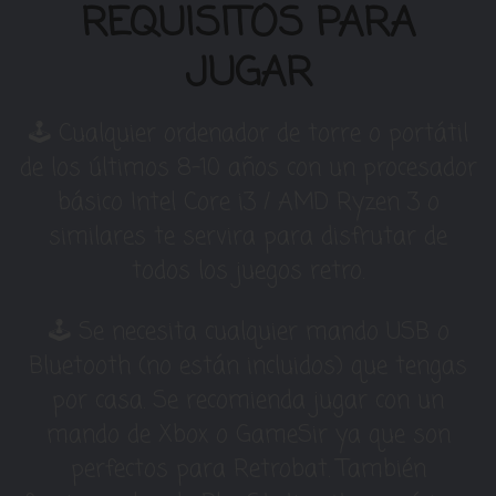
REQUISITOS PARA
JUGAR
🕹 Cualquier ordenador de torre o portátil
de los últimos 8-10 años con un procesador
básico Intel Core i3 / AMD Ryzen 3 o
similares te servira para disfrutar de
todos los juegos retro.
🕹 Se necesita cualquier mando USB o
Bluetooth (no están incluidos) que tengas
por casa. Se recomienda jugar con un
mando de Xbox o GameSir ya que son
perfectos para Retrobat. También