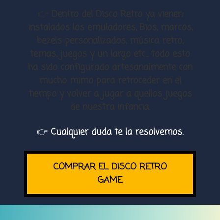
👉
Dentro del Disco Retro ya vienen
instalados los emuladores, Bios, marcos,
bezels personalizados, música retro,
temas, juegos y un largo etc... todo esto
ha sido configurado artesanalmente con
mucho mimo para retroceder en el
tiempo y volver a jugar a quellos juegos
de nuestra infancia.
👉
Cualquier duda te la resolvemos.
COMPRAR EL DISCO RETRO
GAME