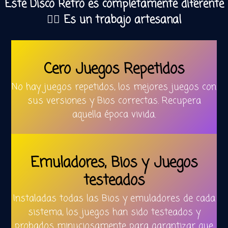
Este Disco Retro es completamente diferente
🧙‍♂️ Es un trabajo artesanal
Cero Juegos Repetidos
No hay juegos repetidos, los mejores juegos con
sus versiones y Bios correctas. Recupera
aquella época vivida.
Emuladores, Bios y Juegos
testeados
Instaladas todas las Bios y emuladores de cada
sistema, los juegos han sido testeados y
probados minuciosamente para garantizar que