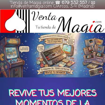
Tienda de Magia online ☎
679 532 557
/ 📧
info@ventamagia.com C/Arcos, 3-4 (Madrid)
Skip
to
content
REVIVE TUS MEJORES
MOMENTOS DE LA