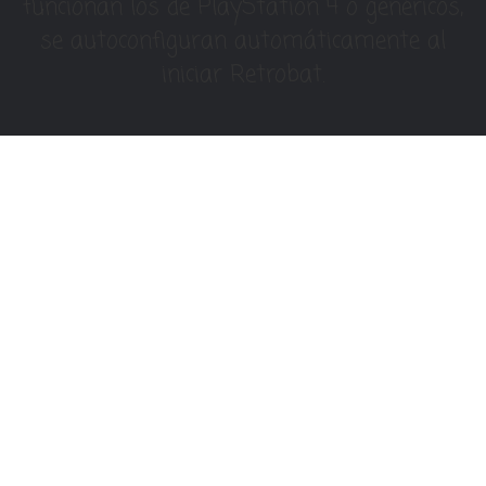
funcionan los de PlayStation 4 o genéricos,
se autoconfiguran automáticamente al
iniciar Retrobat.
Un viaje en el tiempo con
más de 30
emuladores/consolas
listas para Jugar 🎮
Hemos reunido la historia de los videojuegos
Retro en un solo lugar. Viaja a través de tres
décadas de diversión con un catálogo lleno de