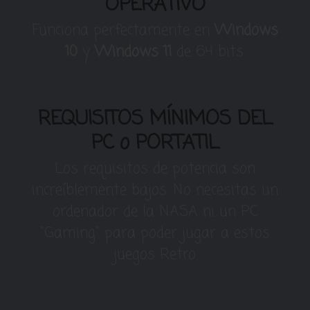
OPERATIVO
Funciona perfectamente en
Windows
10
y
Windows 11
de 64 bits.
REQUISITOS MÍNIMOS DEL
PC o PORTATIL
Los requisitos de potencia son
increíblemente bajos. No necesitas un
ordenador de la NASA ni un PC
"Gaming" para poder jugar a estos
juegos Retro.