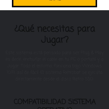
¿Qué necesitas para
Jugar?
Este sistema está pensado para ser Plug & Play,
es decir, enchufar el cable en tu PC o portatil y a
Jugar. Todo el entorno funciona bajo Windows
10/11, así de fácil. El sistema Retrobat se ejecuta
directamente desde el disco Retro SSD.
COMPATIBILIDAD SISTEMA