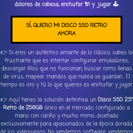
dolores de cabeza, enchufar 🔌 y jugar 🕹️.
SÍ, QUIERO MI DISCO SSD RETRO
AHORA
👉 Si eres un auténtico amante de lo clásico, sabes lo
frustrante que es intentar configurar emuladores,
descargar Bíos que no funcionan, buscar roms llenas
de virus, mapear mandos que nunca se guardan... El
tiempo es oro y tú lo que quieres es enchufar y jugar.
👉 Aquí tienes la solución definitiva, un
Disco SSD 2.5"
Retro de 256GB
único en el mercado, configurado a
mano con cariño y mucho mimo, diseñado
exclusivamente para apasionados de la época dorada
de los videojuegos. No vendemos software, vendemos