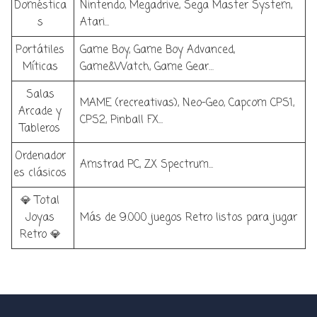
Doméstica
Nintendo, Megadrive, Sega Master System,
s
Atari...
Portátiles
Game Boy, Game Boy Advanced,
Míticas
Game&Watch, Game Gear…
Salas
MAME (recreativas), Neo-Geo, Capcom CPS1,
Arcade y
CPS2, Pinball FX...
Tableros
Ordenador
Amstrad PC, ZX Spectrum...
es clásicos
💎 Total
Joyas
Más de 9.000 juegos Retro listos para jugar
Retro 💎