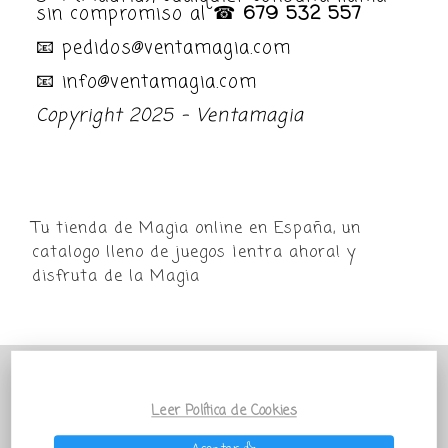
sin compromiso al ☎
679 532 557
📧 pedidos@ventamagia.com
📧 info@ventamagia.com
Copyright 2025 - Ventamagia
Tu tienda de Magia online en España, un
catalogo lleno de juegos ¡entra ahora! y
disfruta de la Magia
POR MOTIVO VACACIONAL LA TIENDA
VENTAMAGIA PERMANECERÁ PARADA
Leer Política de Cookies
TEMPORALMENTE Todos los pedidos que salgan