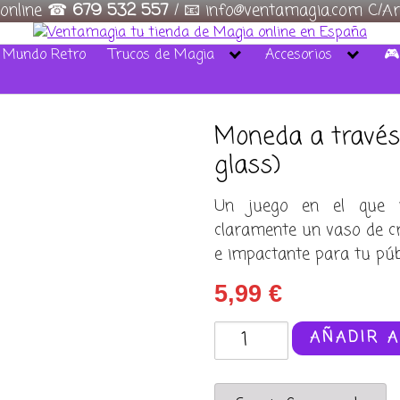
 online ☎
679 532 557
/ 📧 info@ventamagia.com C/Ar
/ Mundo Retro
Trucos de Magia
Accesorios
🎮
Moneda a través 
glass)
Un juego en el que 
claramente un vaso de cri
e impactante para tu públ
5,99
€
Moneda
AÑADIR A
a
través
del