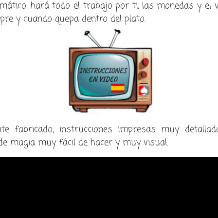
tico, hará todo el trabajo por ti, las monedas y el 
pre y cuando quepa dentro del plato.
nte fabricado, instrucciones impresas muy detalla
de magia muy fácil de hacer y muy visual.