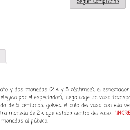
Seguir Comprando
vaso
(coin
thru
glass)
cantidad
)
to y dos monedas (2 € y 5 céntimos), el espectador
a elegida por el espectador), luego coge un vaso trans
da de 5 céntimos, golpea el culo del vaso con ella pe
 otra moneda de 2 € que estaba dentro del vaso…
¡INCRE
s monedas al público.