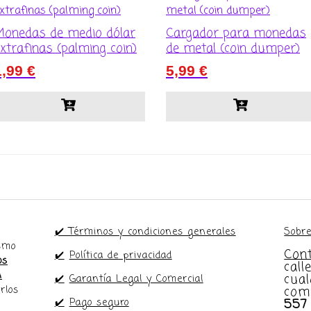
Monedas de medio dólar
Cargador para monedas
xtrafinas (palming coin)
de metal (coin dumper)
1,99
€
5,99
€
✔️ Términos y condiciones generales
Sobre
ismo
Con
✔️
Política de privacidad
os
call
n
cual
✔️
Garantía Legal y Comercial
com
rlos
557
✔️
Pago seguro