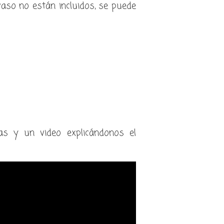
vaso no están incluidos, se puede
das y un video explicándonos el