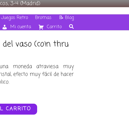
cos, 3-4 (Madrid)
 Juegos Retro
Bromas
📝 Blog
Mi cuenta
Carrito
del vaso (coin thru
una moneda atraviesa muy
stal, efecto muy fácil de hacer
ico.
L CARRITO