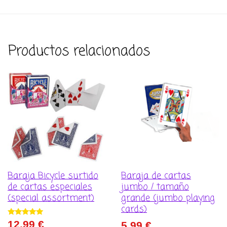
Productos relacionados
Baraja Bicycle surtido
Baraja de cartas
de cartas especiales
jumbo / tamaño
(special assortment)
grande (jumbo playing
cards)
Valorado con
12,99
€
5,99
€