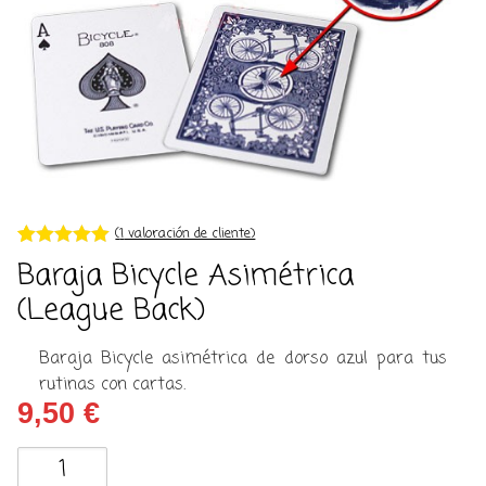
(
1
valoración de cliente)
Valorado con
1
Baraja Bicycle Asimétrica
5.00
de 5 en
base a
(League Back)
valoración de
un cliente
Baraja Bicycle asimétrica de dorso azul para tus
rutinas con cartas.
9,50
€
Baraja
Bicycle