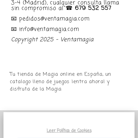
3-4 (Madrid), cualquier consulta llama
sin compromiso al ☎
679 532 557
📧 pedidos@ventamagia.com
📧 info@ventamagia.com
Copyright 2025 - Ventamagia
Tu tienda de Magia online en España, un
catalogo lleno de juegos ¡entra ahora! y
disfruta de la Magia
POR MOTIVO VACACIONAL LA TIENDA
VENTAMAGIA PERMANECERÁ PARADA
Leer Política de Cookies
TEMPORALMENTE Todos los pedidos que salgan