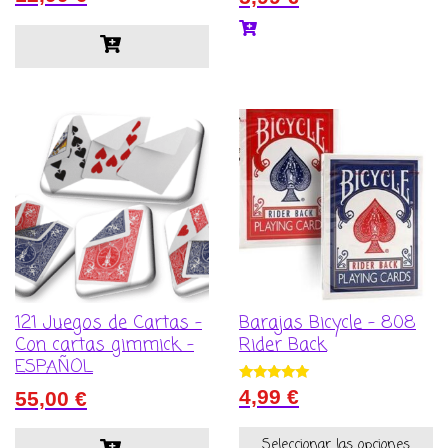
5.00
de 5
121 Juegos de Cartas –
Barajas Bicycle – 808
Con cartas gimmick –
Rider Back
ESPAÑOL
Valorado con
4,99
€
55,00
€
5.00
de 5
Seleccionar las opciones