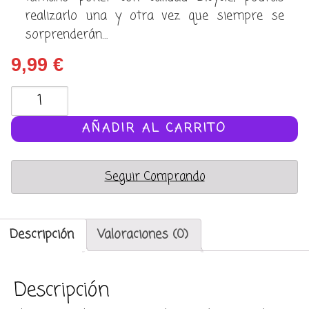
realizarlo una y otra vez que siempre se
sorprenderán…
9,99
€
4
Reyes
(knock
AÑADIR AL CARRITO
out
prediction)
Seguir Comprando
cantidad
Descripción
Valoraciones (0)
Descripción