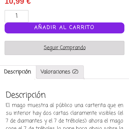
10,99
€
Cartera
óptica
(optical
AÑADIR AL CARRITO
wallet)
cantidad
Seguir Comprando
Descripción
Valoraciones (2)
Descripción
El mago muestra al público una carterita que en
su interior hay dos cartas claramente visibles (el
7 de diamantes y el 7 de tréboles) ahora el mago
coge el 7 de tréboles lo pone boca abajo sobre la