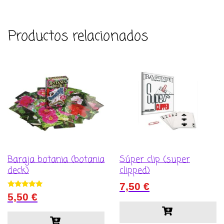
Productos relacionados
Baraja botania (botania
Súper clip (super
deck)
clipped)
7,50
€
Valorado con
5,50
€
5.00
de 5