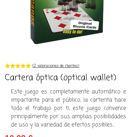
(
2
valoraciones de clientes)
Valorado con
2
Cartera óptica (optical wallet)
5.00
de 5 en
base a
valoracione
Este juego es completamente automático e
s de
clientes
impactante para el público, la carterita hace
todo el trabajo por ti, este juego convence
principalmente por sus amplias posibilidades
de uso y la variedad de efectos posibles…