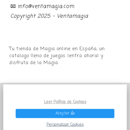
📧 info@ventamagia.com
Copyright 2025 - Ventamagia
Tu tienda de Magia online en España, un
catalogo lleno de juegos ¡entra ahora! y
disfruta de la Magia
POR MOTIVO VACACIONAL LA TIENDA
VENTAMAGIA PERMANECERÁ PARADA
Leer Política de Cookies
TEMPORALMENTE Todos los pedidos que salgan
Aceptar 👍
después del 27 de Julio se enviarán a partir del 01
de Septiembre ¡QUE LA MAGIA TE ACOMPAÑE!
Personalizar Cookies