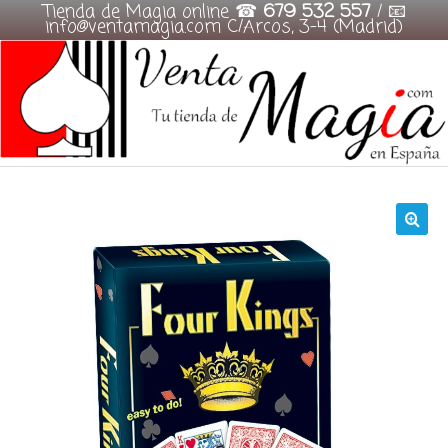
Tienda de Magia online ☎
679 532 557
/ 📧
info@ventamagia.com C/Arcos, 3-4 (Madrid)
Skip
to
content
🔍