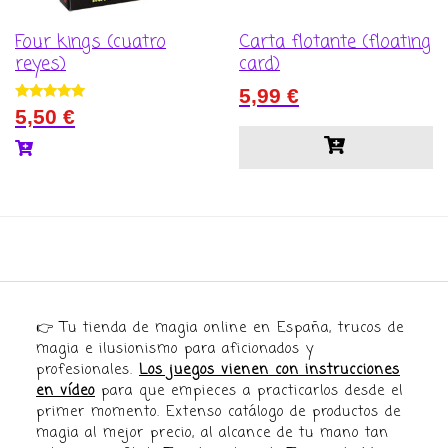
Four kings (cuatro
Carta flotante (floating
reyes)
card)
5,99
€
Valorado con
5,50
€
5.00
de 5
👉 Tu tienda de magia online en España, trucos de
magia e ilusionismo para aficionados y
profesionales.
Los juegos vienen con instrucciones
en vídeo
para que empieces a practicarlos desde el
primer momento. Extenso catálogo de productos de
magia al mejor precio, al alcance de tu mano tan