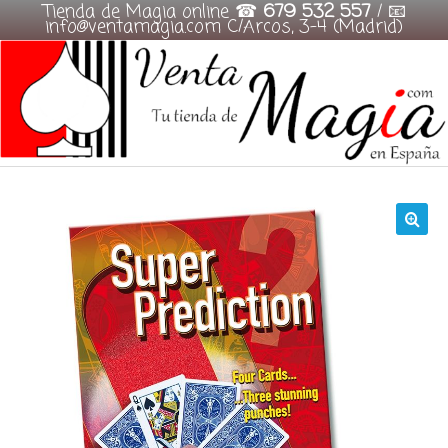
Tienda de Magia online ☎
679 532 557
/ 📧
info@ventamagia.com C/Arcos, 3-4 (Madrid)
Skip
to
content
🔍