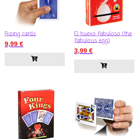
Rising cards
El huevo fabuloso (the
fabulous egg)
9,99
€
3,99
€