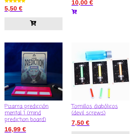
10,00
€
Valorado con
5,50
€
5.00
de 5
Pizarra predicción
Tornillos diabólicos
mental 1 (mind
(devil screws)
prediction board)
7,50
€
16,99
€