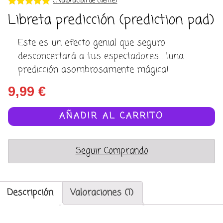
(
1
valoración de cliente)
Valorado con
1
Libreta predicción (prediction pad)
5.00
de 5 en
base a
valoración de
Este es un efecto genial que seguro
un cliente
desconcertará a tus espectadores… ¡una
predicción asombrosamente mágica!
9,99
€
Libreta
AÑADIR AL CARRITO
predicción
(prediction
pad)
Seguir Comprando
cantidad
Descripción
Valoraciones (1)