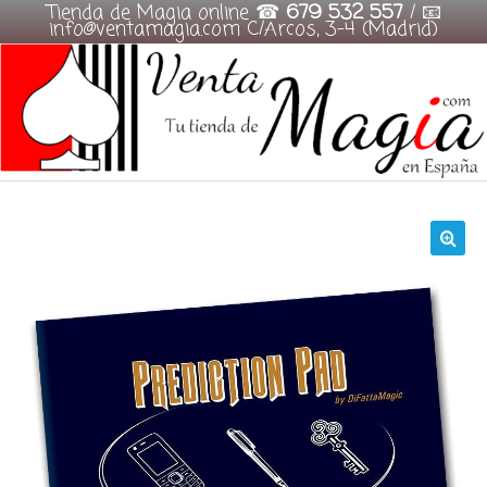
Tienda de Magia online ☎
679 532 557
/ 📧
info@ventamagia.com C/Arcos, 3-4 (Madrid)
Skip
to
content
🔍