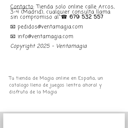
Contacto
: Tienda solo online calle Arcos,
3-4 (Madrid), cualquier consulta llama
sin compromiso al ☎
679 532 557
📧 pedidos@ventamagia.com
📧 info@ventamagia.com
Copyright 2025 - Ventamagia
Tu tienda de Magia online en España, un
catalogo lleno de juegos ¡entra ahora! y
disfruta de la Magia
POR MOTIVO VACACIONAL LA TIENDA
VENTAMAGIA PERMANECERÁ PARADA