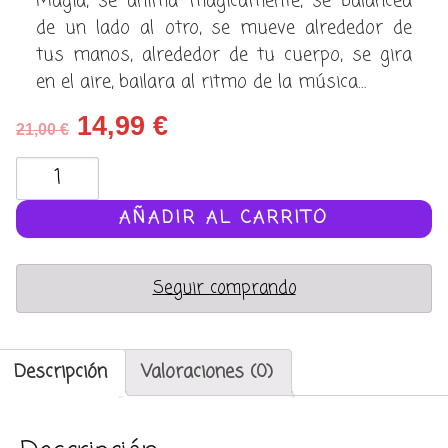
Magia, se anima mágicamente, se balancea
de un lado al otro, se mueve alrededor de
tus manos, alrededor de tu cuerpo, se gira
en el aire, bailara al ritmo de la música…
El
El
14,99
€
21,00
€
precio
precio
Bastón
original
actual
bailarín
era:
es:
-
AÑADIR AL CARRITO
21,00 €.
14,99 €.
aluminio
(dancing
Seguir comprando
cane)
cantidad
Descripción
Valoraciones (0)