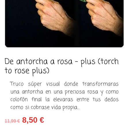
De antorcha a rosa – plus (torch
to rose plus)
Truco súper visual donde transformaras
una antorcha en una preciosa rosa y como
colofón final la elevaras entre tus dedos
como si cobrase vida propia…
El
El
8,50
€
11,99
€
precio
precio