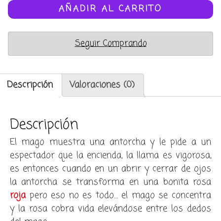
De
AÑADIR AL CARRITO
original
actual
antorcha
era:
es:
a
11,99 €.
8,50 €.
rosa
Seguir Comprando
-
plus
(torch
Descripción
Valoraciones (0)
to
rose
plus)
Descripción
cantidad
El mago muestra una antorcha y le pide a un
espectador que la encienda, la llama es vigorosa,
es entonces cuando en un abrir y cerrar de ojos
la antorcha se transforma en una bonita rosa
roja
pero eso no es todo… el mago se concentra
y la rosa cobra vida elevándose entre los dedos