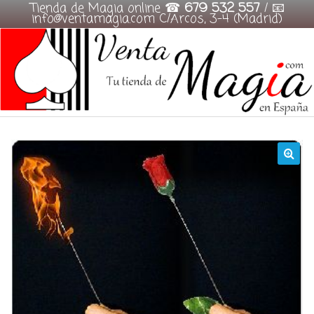
Tienda de Magia online ☎
679 532 557
/ 📧
info@ventamagia.com C/Arcos, 3-4 (Madrid)
Skip
to
content
🔍