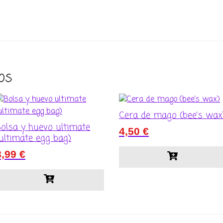
os
Cera de mago (bee’s wax
olsa y huevo ultimate
4,50
€
ultimate egg bag)
8,99
€