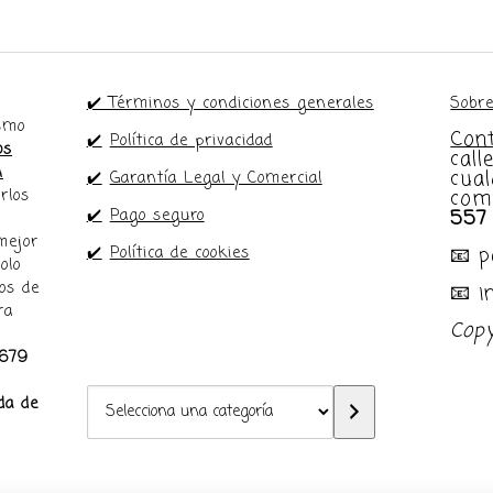
✔️ Términos y condiciones generales
Sobre
ismo
Con
✔️
Política de privacidad
os
call
n
cual
✔️
Garantía Legal y Comercial
com
rlos
557
✔️
Pago seguro
mejor
📧 
✔️
Política de cookies
olo
os de
📧 
ra
Cop
679
Selecciona
da de
una
categoría