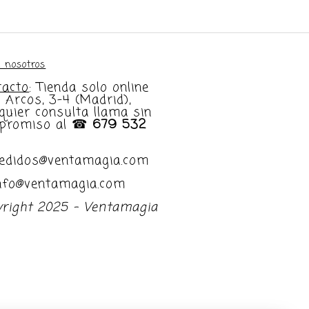
 nosotros
tacto
: Tienda solo online
e Arcos, 3-4 (Madrid),
quier consulta llama sin
promiso al ☎
679 532
pedidos@ventamagia.com
info@ventamagia.com
yright 2025 - Ventamagia