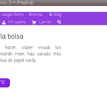
cos, 3-4 (Madrid)
 Juegos Retro
Bromas
📝 Blog
Mi cuenta
Carrito
la bolsa
 hacer, súper visual, los
podrán creer, has sacado tres
lsa de papel vacía…
TO