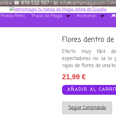
 online ☎
679 532 557
/ 📧 info@ventamagia.com C/Ar
/ Mundo Retro
Trucos de Magia
Accesorios
🎮
Flores dentro de 
Efecto muy fácil de
espectadores no se lo 
cajas de flores de una bo
21,99
€
Flores
AÑADIR AL CARRI
dentro
de
la
Seguir Comprando
bolsa