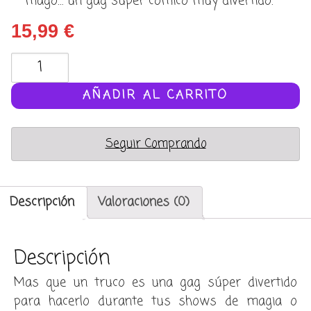
mago… un gag súper cómico muy divertido.
15,99
€
Corbata
que
se
AÑADIR AL CARRITO
levanta
(pop
Seguir Comprando
up
tie)
cantidad
Descripción
Valoraciones (0)
Descripción
Mas que un truco es una gag súper divertido
para hacerlo durante tus shows de magia o