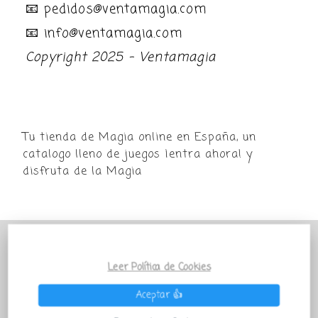
📧 pedidos@ventamagia.com
📧 info@ventamagia.com
Copyright 2025 - Ventamagia
Tu tienda de Magia online en España, un
catalogo lleno de juegos ¡entra ahora! y
disfruta de la Magia
POR MOTIVO VACACIONAL LA TIENDA
VENTAMAGIA PERMANECERÁ PARADA
Leer Política de Cookies
TEMPORALMENTE Todos los pedidos que salgan
Aceptar 👍
después del 27 de Julio se enviarán a partir del 01
de Septiembre ¡QUE LA MAGIA TE ACOMPAÑE!