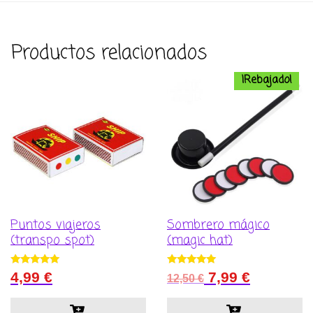
Productos relacionados
¡Rebajado!
Puntos viajeros
Sombrero mágico
(transpo spot)
(magic hat)
El
El
Valorado con
Valorado con
4,99
€
7,99
€
12,50
€
5.00
5.00
precio
precio
de 5
de 5
original
actual