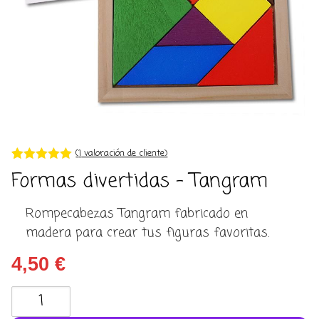
(
1
valoración de cliente)
Valorado con
1
Formas divertidas – Tangram
5.00
de 5 en
base a
valoración de
Rompecabezas Tangram fabricado en
un cliente
madera para crear tus figuras favoritas.
4,50
€
Formas
divertidas