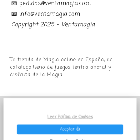
📧 pedidos@ventamagia.com
📧 info@ventamagia.com
Copyright 2025 - Ventamagia
Tu tienda de Magia online en España, un
catalogo lleno de juegos ¡entra ahora! y
disfruta de la Magia
POR MOTIVO VACACIONAL LA TIENDA
VENTAMAGIA PERMANECERÁ PARADA
Leer Política de Cookies
TEMPORALMENTE Todos los pedidos que salgan
Aceptar 👍
después del 27 de Julio se enviarán a partir del 01
de Septiembre ¡QUE LA MAGIA TE ACOMPAÑE!