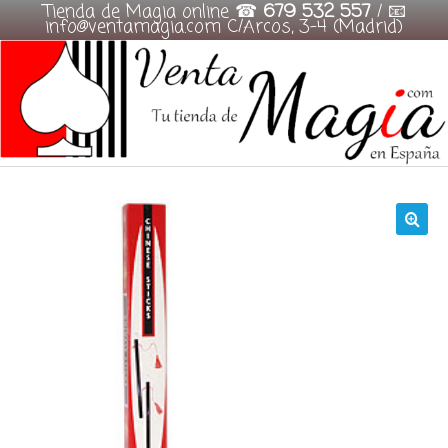
Tienda de Magia online ☎
679 532 557
/ 📧
info@ventamagia.com C/Arcos, 3-4 (Madrid)
Skip
to
content
🔍