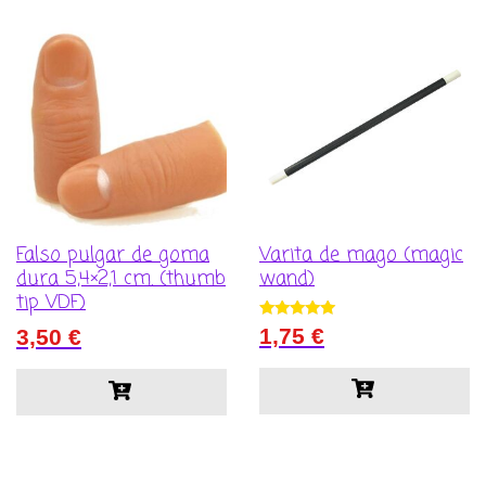
Falso pulgar de goma
Varita de mago (magic
dura 5,4×2,1 cm. (thumb
wand)
tip VDF)
Valorado con
1,75
€
3,50
€
5.00
de 5