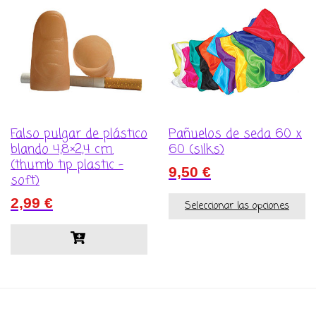
Falso pulgar de plástico
Pañuelos de seda 60 x
blando 4,8×2,4 cm.
60 (silks)
(thumb tip plastic –
9,50
€
soft)
2,99
€
Seleccionar las opciones