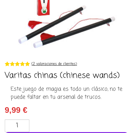
(
2
valoraciones de clientes)
Valorado con
2
Varitas chinas (chinese wands)
5.00
de 5 en
base a
valoracione
Este juego de magia es todo un clásico, no te
s de
clientes
puede faltar en tu arsenal de trucos.
9,99
€
Varitas
chinas