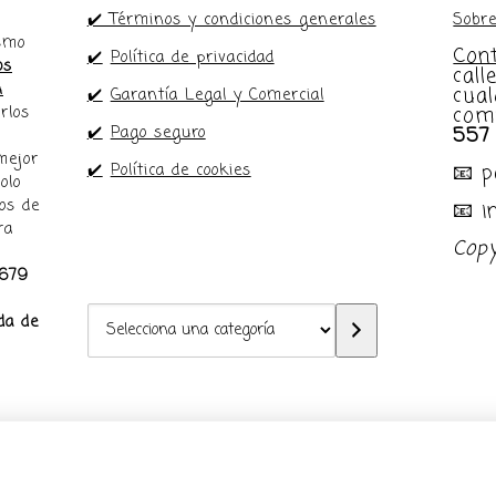
✔️ Términos y condiciones generales
Sobre
ismo
Con
✔️
Política de privacidad
os
call
n
cual
✔️
Garantía Legal y Comercial
com
rlos
557
✔️
Pago seguro
mejor
📧 
✔️
Política de cookies
olo
os de
📧 
ra
Cop
679
Selecciona
da de
una
categoría