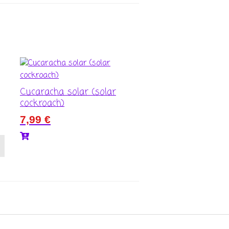
Cucaracha solar (solar
cockroach)
7,99
€