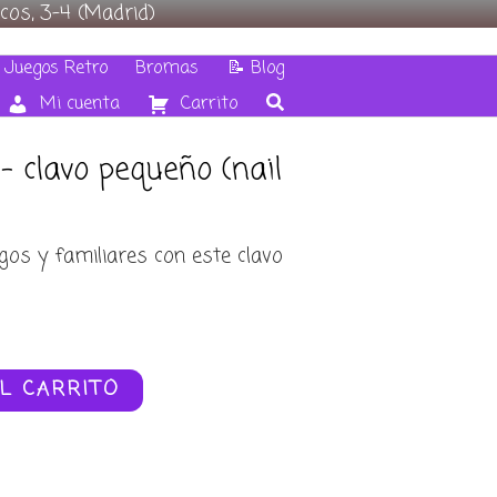
cos, 3-4 (Madrid)
 Juegos Retro
Bromas
📝 Blog
Mi cuenta
Carrito
– clavo pequeño (nail
os y familiares con este clavo
L CARRITO