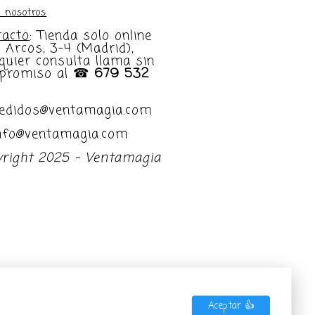
 nosotros
tacto
: Tienda solo online
e Arcos, 3-4 (Madrid),
quier consulta llama sin
promiso al ☎
679 532
pedidos@ventamagia.com
info@ventamagia.com
yright 2025 - Ventamagia
Aceptar 👍