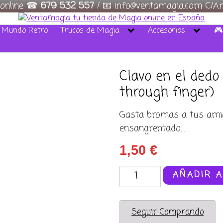
 online ☎
679 532 557
/ 📧 info@ventamagia.com C/Ar
/ Mundo Retro
Trucos de Magia
Accesorios
🎮
Clavo en el dedo 
through finger)
Gasta bromas a tus amig
ensangrentado…
1,50
€
Clavo
AÑADIR A
en
el
dedo
Seguir Comprando
-