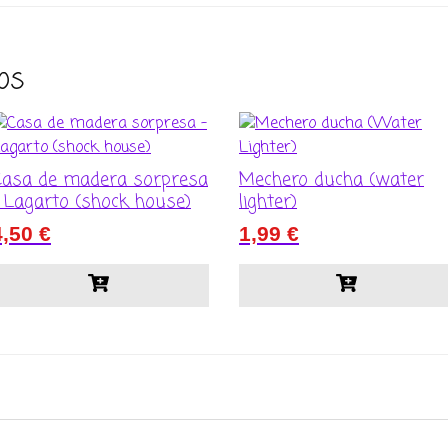
os
Casa de madera sorpresa
Mechero ducha (water
 Lagarto (shock house)
lighter)
4,50
€
1,99
€