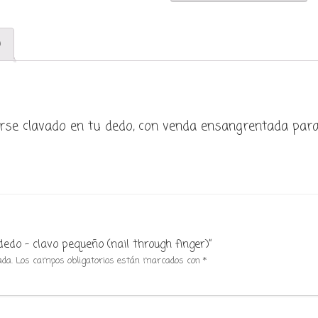
clavo
pequeño
)
(nail
through
finger)
cantidad
se clavado en tu dedo, con venda ensangrentada para
dedo – clavo pequeño (nail through finger)”
ada.
Los campos obligatorios están marcados con
*