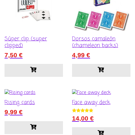
Súper clip (super
Dorsos camaleón
clipped)
(chameleon backs)
7,50
€
4,99
€
Rising cards
Face away deck
9,99
€
Valorado con
14,00
€
5.00
de 5