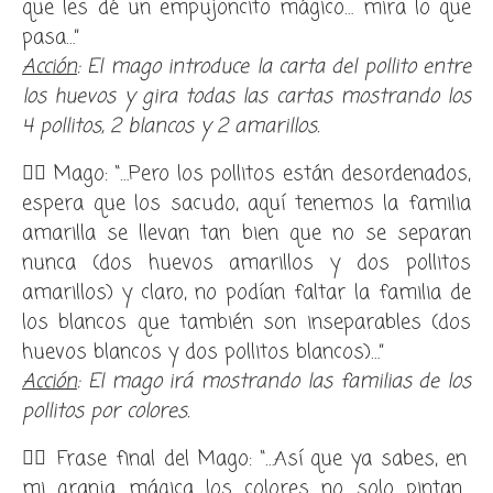
que les dé un empujoncito mágico… mira lo que
pasa…
”
Acción
: El mago introduce
la carta del pollito entre
los huevos y gira todas las cartas mostrando los
4 pollitos, 2 blancos y 2 amarillos.
🧙‍♂️ Mago: “…
Pero los pollitos están desordenados,
espera que los sacudo, aquí tenemos la familia
amarilla se llevan tan bien que no se separan
nunca (dos huevos amarillos y dos pollitos
amarillos) y claro, no podían faltar la familia de
los blancos que también son inseparables (dos
huevos blancos y dos pollitos blancos)
…
”
Acción
: El mago irá mostrando las familias de los
pollitos por colores.
🧙‍♂️ Frase final del Mago: “…
Así que ya sabes, en
mi granja mágica los colores no solo pintan…