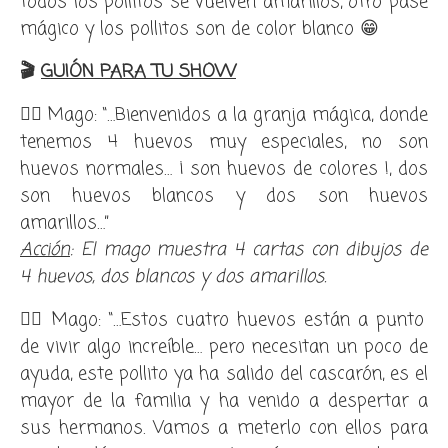
todos los pollitos se vuelven amarillos, otro pase
mágico y los pollitos son de color blanco 😁
🎬
GUIÓN PARA TU SHOW
🧙‍♂️ Mago: “…
Bienvenidos a la granja mágica, donde
tenemos 4 huevos muy especiales, no son
huevos normales… ¡ son huevos de colores !, dos
son huevos blancos y dos son huevos
amarillos…”
Acción
: El mago m
uestra 4 cartas con dibujos de
4 huevos, dos blancos y dos amarillos.
🧙‍♂️ Mago: “…
Estos cuatro huevos están a punto
de vivir algo increíble… pero necesitan un poco de
ayuda, este pollito ya ha salido del cascarón, es el
mayor de la familia y ha venido a despertar a
sus hermanos. Vamos a meterlo con ellos para