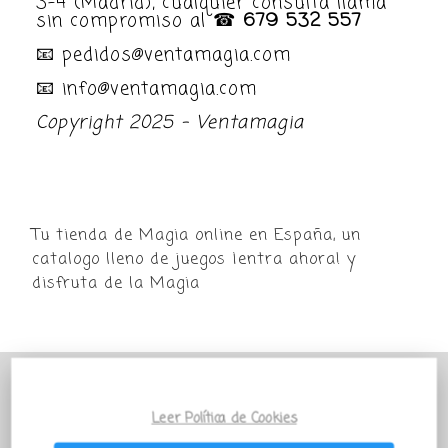
3-4 (Madrid), cualquier consulta llama
sin compromiso al ☎
679 532 557
📧 pedidos@ventamagia.com
📧 info@ventamagia.com
Copyright 2025 - Ventamagia
Tu tienda de Magia online en España, un
catalogo lleno de juegos ¡entra ahora! y
disfruta de la Magia
POR MOTIVO VACACIONAL LA TIENDA
VENTAMAGIA PERMANECERÁ PARADA
Leer Política de Cookies
TEMPORALMENTE Todos los pedidos que salgan