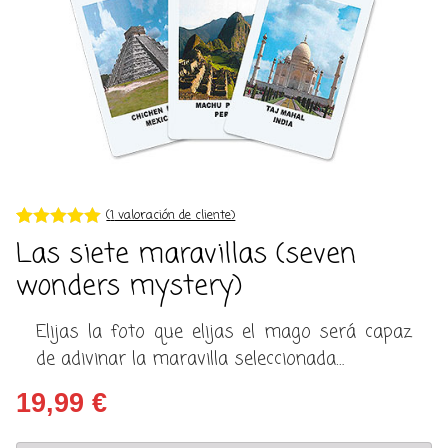
(
1
valoración de cliente)
Valorado con
1
Las siete maravillas (seven
5.00
de 5 en
base a
wonders mystery)
valoración de
un cliente
Elijas la foto que elijas el mago será capaz
de adivinar la maravilla seleccionada…
19,99
€