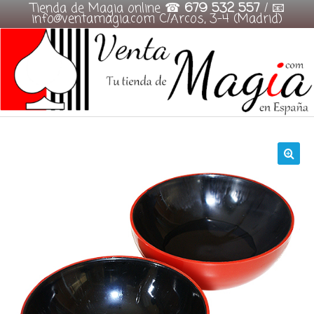
Tienda de Magia online ☎
679 532 557
/ 📧
info@ventamagia.com C/Arcos, 3-4 (Madrid)
Skip
to
content
🔍