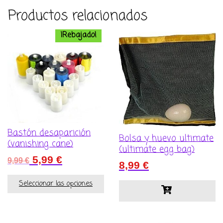
Productos relacionados
¡Rebajado!
Bastón desaparición
Bolsa y huevo ultimate
(vanishing cane)
(ultimate egg bag)
El
El
5,99
€
9,99
€
8,99
€
precio
precio
original
actual
Seleccionar las opciones
era:
es:
9,99 €.
5,99 €.