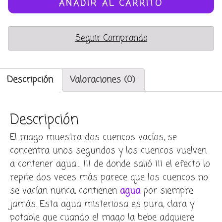
agua
AÑADIR AL CARRITO
de
plástico
Seguir Comprando
(water
bowls)
cantidad
Descripción
Valoraciones (0)
Descripción
El mago muestra dos cuencos vacíos, se
concentra unos segundos y los cuencos vuelven
a contener agua… !!! de donde salió ¡¡¡ el efecto lo
repite dos veces más parece que los cuencos no
se vacían nunca, contienen
agua
por siempre
jamás. Esta agua misteriosa es pura, clara y
potable que cuando el mago la bebe adquiere