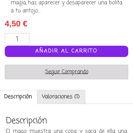
magia, haz aparecer y desaparecer una bolita
a tu antojo…
4,50
€
The
ball
vase
AÑADIR AL CARRITO
cantidad
Seguir Comprando
Descripción
Valoraciones (1)
Descripción
El mago muestra una copa y saca de ella una