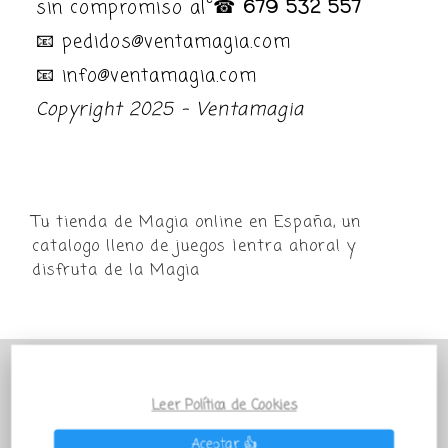
sin compromiso al ☎
679 532 557
📧 pedidos@ventamagia.com
📧 info@ventamagia.com
Copyright 2025 - Ventamagia
Tu tienda de Magia online en España, un
catalogo lleno de juegos ¡entra ahora! y
disfruta de la Magia
POR MOTIVO VACACIONAL LA TIENDA
VENTAMAGIA PERMANECERÁ PARADA
Leer Política de Cookies
TEMPORALMENTE Todos los pedidos que salgan
Aceptar 👍