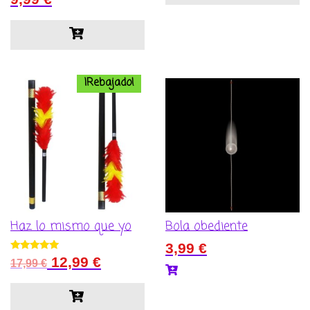
5.00
de 5
¡Rebajado!
Haz lo mismo que yo
Bola obediente
3,99
€
El
El
Valorado con
12,99
€
17,99
€
5.00
precio
precio
de 5
original
actual
era:
es: