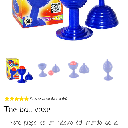
(
1
valoración de cliente)
Valorado con
1
The ball vase
5.00
de 5 en
base a
valoración de
Este juego es un clásico del mundo de la
un cliente