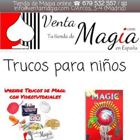
Tienda de Magia online ☎
679 532 557
/ 📧
info@ventamagia.com C/Arcos, 3-4 (Madrid)
Skip
to
content
Trucos para niños