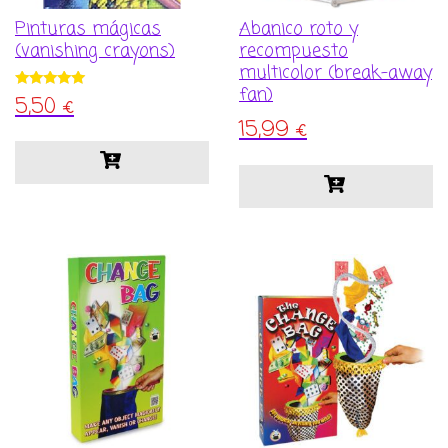
Pinturas mágicas
Abanico roto y
(vanishing crayons)
recompuesto
multicolor (break-away
fan)
5,50
€
Valorado con
5.00
15,99
€
de 5