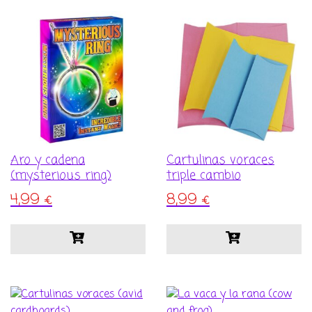
17,99 €.
12,99 €.
Aro y cadena
Cartulinas voraces
(mysterious ring)
triple cambio
4,99
€
8,99
€