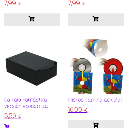
7,99
€
7,99
€
Valorado con
Valorado con
5.00
5.00
de 5
de 5
La caja fantástica –
Discos cambio de color
versión económica
10,99
€
5,50
€