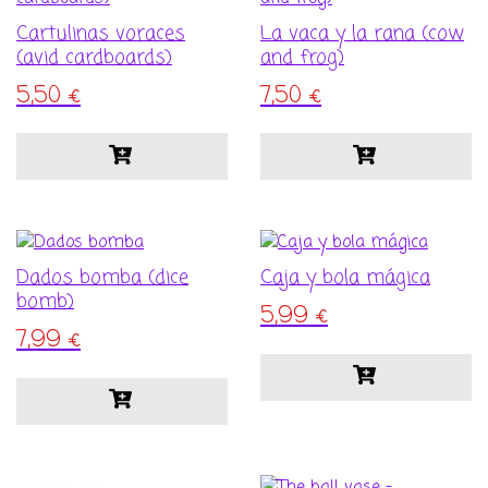
Cartulinas voraces
La vaca y la rana (cow
(avid cardboards)
and frog)
5,50
€
7,50
€
Dados bomba (dice
Caja y bola mágica
bomb)
5,99
€
7,99
€