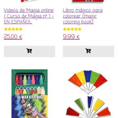
Videos de Magia online
Libro mágico para
/ Curso de Magia nº 1 –
colorear (magic
EN ESPAÑOL
coloring book)
25,00
€
9,99
€
Valorado con
Valorado con
5.00
5.00
de 5
de 5