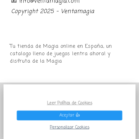
📧 info@ventamagia.com
Copyright 2025 - Ventamagia
Tu tienda de Magia online en España, un
catalogo lleno de juegos ¡entra ahora! y
disfruta de la Magia
POR MOTIVO VACACIONAL LA TIENDA
VENTAMAGIA PERMANECERÁ PARADA
Leer Política de Cookies
TEMPORALMENTE Todos los pedidos que salgan
Aceptar 👍
después del 27 de Julio se enviarán a partir del 01
de Septiembre ¡QUE LA MAGIA TE ACOMPAÑE!
Personalizar Cookies
Descartar