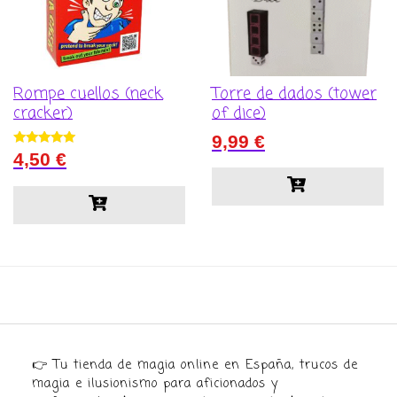
Rompe cuellos (neck
Torre de dados (tower
cracker)
of dice)
9,99
€
Valorado con
4,50
€
5.00
de 5
👉 Tu tienda de magia online en España, trucos de
magia e ilusionismo para aficionados y