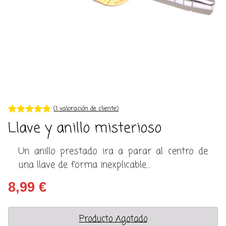
(
1
valoración de cliente)
Valorado con
1
Llave y anillo misterioso
5.00
de 5 en
base a
valoración de
Un anillo prestado ira a parar al centro de
un cliente
una llave de forma inexplicable…
8,99
€
Producto Agotado