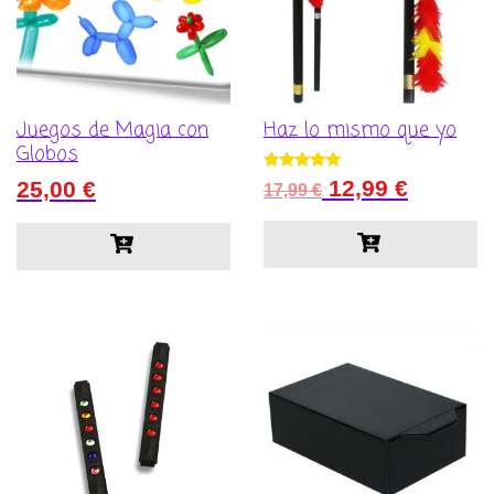
Juegos de Magia con
Haz lo mismo que yo
Globos
El
El
Valorado con
12,99
€
25,00
€
17,99
€
5.00
precio
precio
de 5
original
actual
era:
es:
17,99 €.
12,99 €.