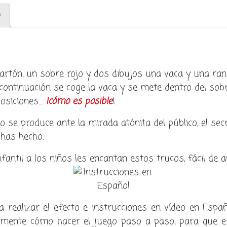
and
)
frog)
cantidad
rtón, un sobre rojo y dos dibujos una vaca y una ran
 a continuación se coge la vaca y se mete dentro del so
posiciones…
¡cómo es posible
!.
o se produce ante la mirada atónita del público, el secr
 has hecho.
antil a los niños les encantan estos trucos, fácil de a
a realizar el efecto e instrucciones en vídeo en Españ
mente cómo hacer el juego paso a paso, para que em