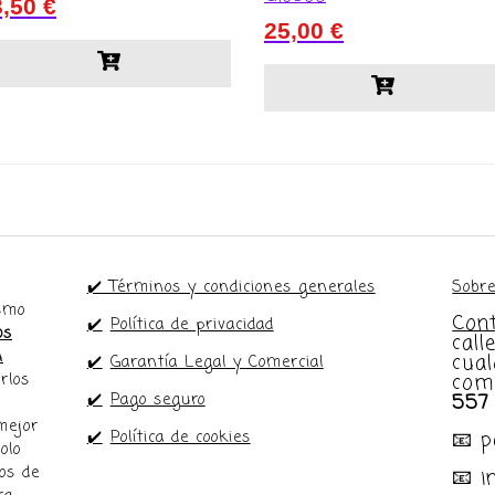
3,50
€
25,00
€
✔️ Términos y condiciones generales
Sobre
ismo
Con
✔️
Política de privacidad
os
call
n
cual
✔️
Garantía Legal y Comercial
com
rlos
557
✔️
Pago seguro
mejor
📧 
✔️
Política de cookies
olo
os de
📧 