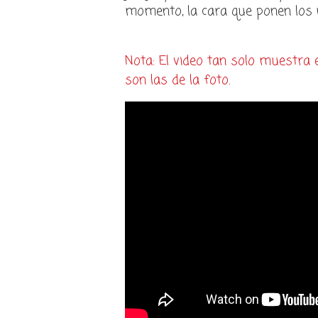
momento, la cara que ponen los n
Nota: El video tan solo muestra e
son las de la foto.