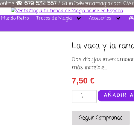
 online ☎
679 532 557
/ 📧 info@ventamagia.com C/Ar
/ Mundo Retro
Trucos de Magia
Accesorios
🎮
La vaca y la ran
Dos dibujos intercambia
más increíble…
7,50
€
La
AÑADIR A
vaca
y
la
Seguir Comprando
rana
(cow