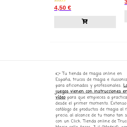
Valorado con
4,50
€
5.00
de 5
👉 Tu tienda de magia online en
España, trucos de magia e ilusion
para aficionados y profesionales.
L
juegos vienen con instrucciones e
vídeo
para que empieces a practica
desde el primer momento. Extenso
catálogo de productos de magia al 
precio, al alcance de tu mano tan s
con un Click. Tienda online de Truc