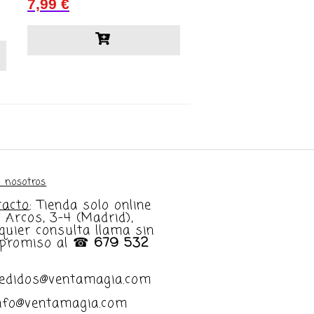
7,99
€
 nosotros
tacto
: Tienda solo online
e Arcos, 3-4 (Madrid),
quier consulta llama sin
promiso al ☎
679 532
pedidos@ventamagia.com
info@ventamagia.com