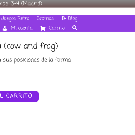
cos, 3-4 (Madrid)
 Juegos Retro
Bromas
📝 Blog
Mi cuenta
Carrito
a (cow and frog)
n sus posiciones de la forma
L CARRITO