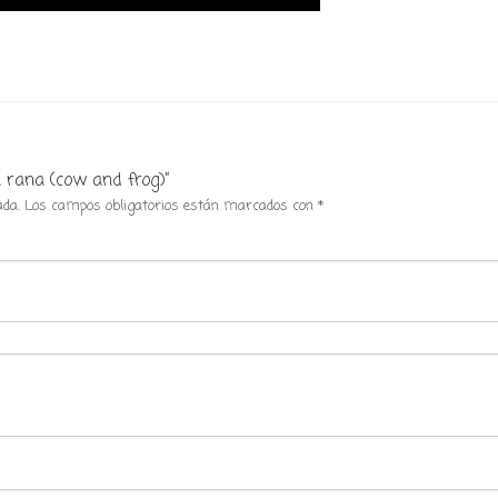
a rana (cow and frog)”
ada.
Los campos obligatorios están marcados con
*