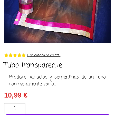
(
1
valoración de cliente)
Valorado con
1
Tubo transparente
5.00
de 5 en
base a
valoración de
Produce pañuelos y serpentinas de un tubo
un cliente
completamente vacío…
10,99
€
Tubo
transparente