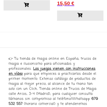
Valorado con
15,50
€
5.00
de 5
👉 Tu tienda de magia online en España, trucos de
magia e ilusionismo para aficionados y
profesionales.
Los juegos vienen con instrucciones
en vídeo
para que empieces a practicarlos desde el
primer momento. Extenso catálogo de productos de
magia al mejor precio, al alcance de tu mano tan
solo con un Click. Tienda online de Trucos de Magia
calle Arcos, 3-4 (Madrid), para cualquier consulta
llámanos sin compromiso al teléfono/Whatsapp
679
532 557
(horario comercial) y te atenderemos