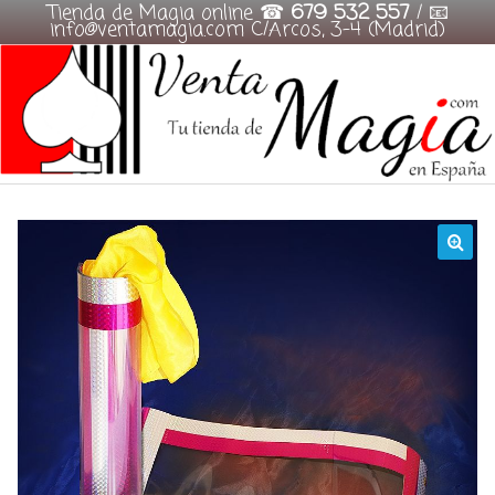
Tienda de Magia online ☎
679 532 557
/ 📧
info@ventamagia.com C/Arcos, 3-4 (Madrid)
Skip
to
content
🔍