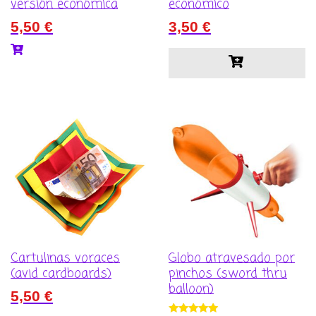
versión económica
económico
5,50
€
3,50
€
Cartulinas voraces
Globo atravesado por
(avid cardboards)
pinchos (sword thru
balloon)
5,50
€