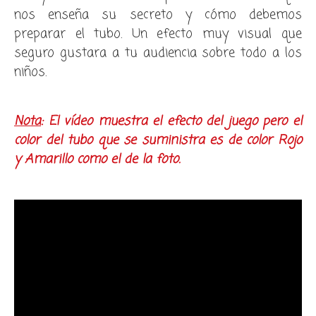
nos enseña su secreto y cómo debemos
preparar el tubo. Un efecto muy visual que
seguro gustara a tu audiencia sobre todo a los
niños.
Nota
: El vídeo muestra el efecto del juego pero el
color del tubo que se suministra es de color Rojo
y Amarillo como el de la foto.