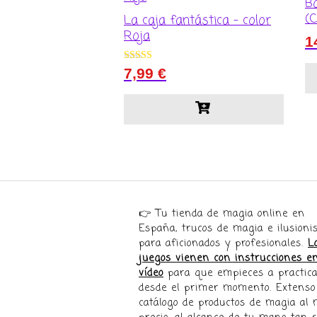
B
(
La caja fantástica – color
Roja
1
Valorado con
7,99
€
5.00
de 5
👉 Tu tienda de magia online en
España, trucos de magia e ilusion
para aficionados y profesionales.
L
juegos vienen con instrucciones e
vídeo
para que empieces a practica
desde el primer momento. Extenso
catálogo de productos de magia al 