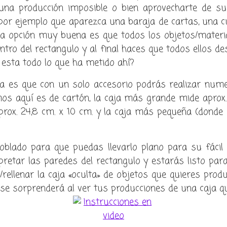
una producción imposible o bien aprovecharte de s
por ejemplo que aparezca una baraja de cartas, una 
Otra opción muy buena es que todos los objetos/mater
tro del rectangulo y al final haces que todos ellos d
 esta todo lo que ha metido ahí?
a es que con un solo accesorio podrás realizar nume
os aquí es de cartón, la caja más grande mide aprox. 
prox. 24,8 cm. x 10 cm. y la caja más pequeña (donde 
doblado para que puedas llevarlo plano para su fácil
etar las paredes del rectangulo y estarás listo para 
rellenar la caja «oculta» de objetos que quieres produci
o se sorprenderá al ver tus producciones de una caja q