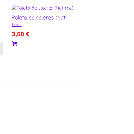
Paleta de colores (hot
rod)
3,50
€