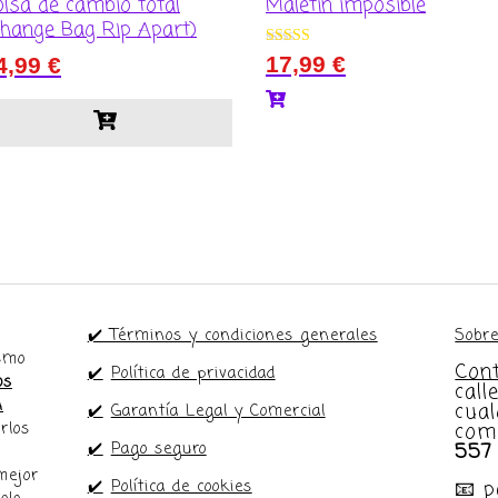
olsa de cambio total
Maletín imposible
Change Bag Rip Apart)
Valorado con
17,99
€
4,99
€
5.00
de 5
✔️ Términos y condiciones generales
Sobre
ismo
Con
✔️
Política de privacidad
os
call
n
cual
✔️
Garantía Legal y Comercial
com
rlos
557
✔️
Pago seguro
mejor
📧 
✔️
Política de cookies