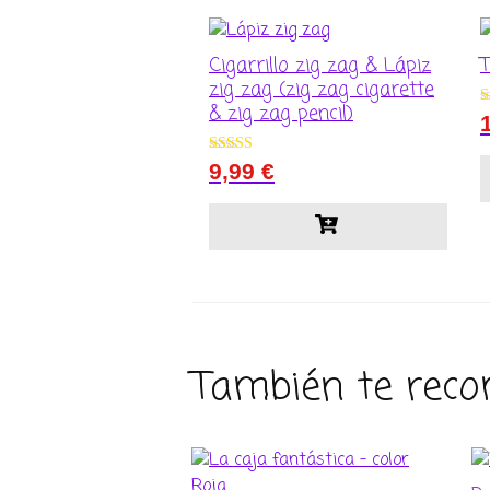
Cigarrillo zig zag & Lápiz
zig zag (zig zag cigarette
& zig zag pencil)
V
5
d
Valorado con
9,99
€
5.00
de 5
También te rec