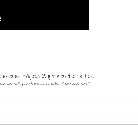
oducciones mágicas (Square production box)”
ada.
Los campos obligatorios están marcados con
*