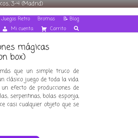
cos, 3-4 (Madrid)
 Juegos Retro
Bromas
📝 Blog
Mi cuenta
Carrito
iones mágicas
on box)
más que un simple truco de
n clásico juego de toda la vida.
 un efecto de producciones de
las, serpentinas, bolas esponja,
ce casi cualquier objeto que se