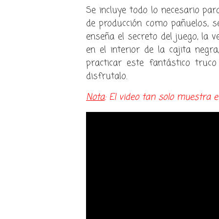
Se incluye todo lo necesario para
de producción como pañuelos, se
enseña el secreto del juego, la 
en el interior de la cajita negr
practicar este fantástico tru
disfrutalo.
Nota
: El video tan solo muestra el