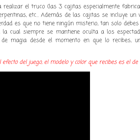
 realizar el truco (las 3 cajitas especialmente fabric
rpentinas, etc… Además de las cajitas se incluye un 
verdad es que no tiene ningún misterio, tan solo debes 
a, la cual siempre se mantiene oculta a los espectad
co de magia desde el momento en que lo recibes, u
 efecto del juego, el modelo y color que recibes es el de 