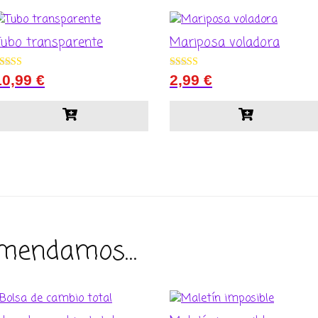
Tubo transparente
Mariposa voladora
alorado con
Valorado
10,99
€
2,99
€
.00
con
e 5
4.50
de 5
omendamos…