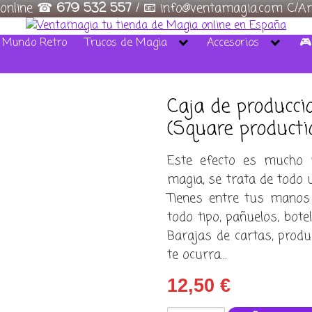
 online ☎
679 532 557
/ 📧 info@ventamagia.com C/Ar
/ Mundo Retro
Trucos de Magia
Accesorios
🎮
Caja de producc
(Square producti
Este efecto es mucho 
magia, se trata de todo u
Tienes entre tus manos
todo tipo, pañuelos, botel
Barajas de cartas, produ
te ocurra…
12,50
€