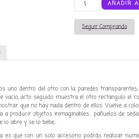
Caja
AÑADIR A
de
producciones
mágicas
Seguir Comprando
(Square
production
box)
)
cantidad
 uno dentro del otro con la paredes transparentes, 
vacio, acto seguido muestra el otro rectangulo el c
ostrar que no hay nada dentro de ellos. Vuelve a colo
 a producir objetos inimaginables… pañuelos de seda,
e lo abre y se lo bebe…
a es que con un solo accesorio podrás realizar nume